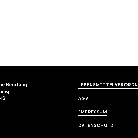
Leistungen
Sortiment
gen
he Beratung
LEBENSMITTELVERORD
lung
042
AGB
IMPRESSUM
DATENSCHUTZ